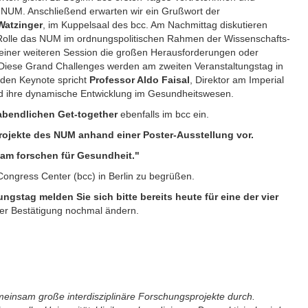
s NUM. Anschließend erwarten wir ein Grußwort der
Watzinger
, im Kuppelsaal des bcc. Am Nachmittag diskutieren
Rolle das NUM im ordnungspolitischen Rahmen der Wissenschafts-
 einer weiteren Session die großen Herausforderungen oder
t. Diese Grand Challenges werden am zweiten Veranstaltungstag in
enden Keynote spricht
Professor Aldo Faisal
, Direktor am Imperial
und ihre dynamische Entwicklung im Gesundheitswesen.
abendlichen Get-together
ebenfalls im bcc ein.
projekte des NUM anhand einer Poster-Ausstellung vor.
sam forschen für Gesundheit."
Congress Center (bcc) in Berlin zu begrüßen.
gstag melden Sie sich bitte bereits heute für eine der vier
er Bestätigung nochmal ändern.
meinsam große interdisziplinäre Forschungsprojekte durch.