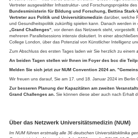
Vertreter ausgewählter Infrastruktur- und Forschungsprojekte de
Bundesministerin für Bildung und Forschung, Bettina Stark-
Vertreter aus Politik und Universitätsmedizin
darüber, welche 
und Gesundheitspolitik zukünftig spielen kann. Danach werden in
„Grand Challenges“
, vor denen das Netzwerk steht, vorgestell
mehreren Parallelsessions intensiv diskutiert. In einer abschließ
College London, über das Potenzial von Künstlicher Intelligenz 
Zum Abschluss des ersten Tages laden wir Sie herzlich zu einem
An beiden Tagen stellen wir Ihnen im Foyer des bcc die Teil
Melden Sie sich jetzt zur NUM Convention 2024 an. "Gemein
Wir freuen uns darauf, Sie am 17. und 18. Januar 2024 im Berlin 
Zur besseren Planung der Kapazitäten am zweiten Veranstaltun
Grand Challenges an.
Sie können diese aber auch nach Erhalt d
Über das Netzwerk Universitätsmedizin (NUM)
Im NUM führen erstmalig alle 36 deutschen Universitätsklinika ge